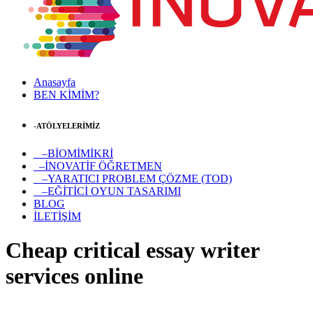
Anasayfa
BEN KİMİM?
-ATÖLYELERİMİZ
–BİOMİMİKRİ
–İNOVATİF ÖĞRETMEN
–YARATICI PROBLEM ÇÖZME (TOD)
–EĞİTİCİ OYUN TASARIMI
BLOG
İLETİŞİM
Cheap critical essay writer
services online